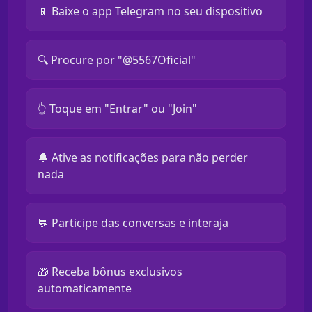
📱 Baixe o app Telegram no seu dispositivo
🔍 Procure por "@5567Oficial"
👆 Toque em "Entrar" ou "Join"
🔔 Ative as notificações para não perder
nada
💬 Participe das conversas e interaja
🎁 Receba bônus exclusivos
automaticamente