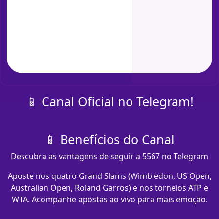
📱 Canal Oficial no Telegram!
📱 Benefícios do Canal
Descubra as vantagens de seguir a 5567 no Telegram
Aposte nos quatro Grand Slams (Wimbledon, US Open,
Australian Open, Roland Garros) e nos torneios ATP e
WTA. Acompanhe apostas ao vivo para mais emoção.