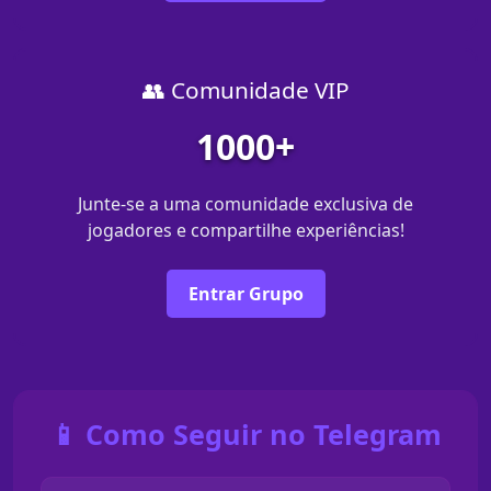
👥 Comunidade VIP
1000+
Junte-se a uma comunidade exclusiva de
jogadores e compartilhe experiências!
Entrar Grupo
📱 Como Seguir no Telegram