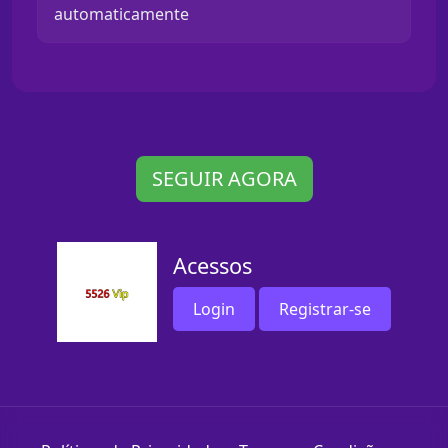
automaticamente
SEGUIR AGORA
Acessos
Login
Registrar-se