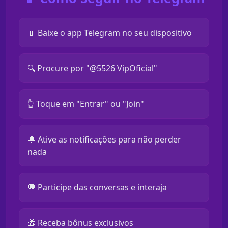
📱 Baixe o app Telegram no seu dispositivo
🔍 Procure por "@5526 VipOficial"
👆 Toque em "Entrar" ou "Join"
🔔 Ative as notificações para não perder
nada
💬 Participe das conversas e interaja
🎁 Receba bônus exclusivos