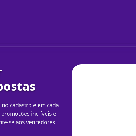
r
postas
 no cadastro e em cada
 promoções incríveis e
unte-se aos vencedores