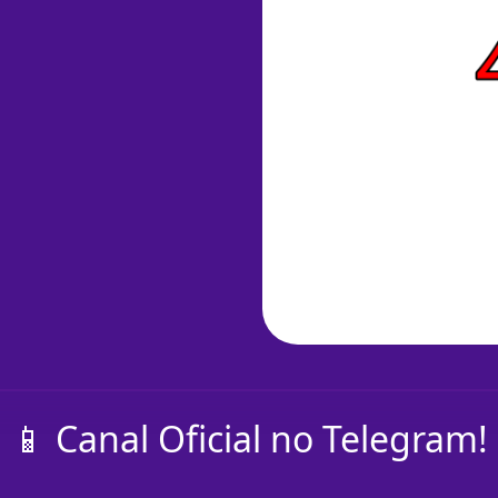
📱 Canal Oficial no Telegram!