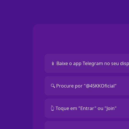
📱 Baixe o app Telegram no seu disp
🔍 Procure por "@45KKOficial"
👆 Toque em "Entrar" ou "Join"