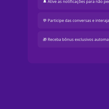
🔔 Ative as notificações para não p
💬 Participe das conversas e interaj
🎁 Receba bônus exclusivos autom