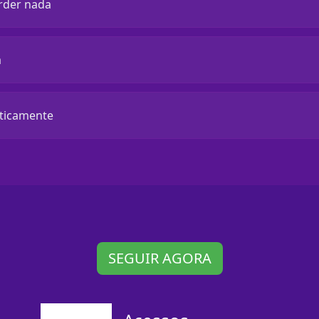
erder nada
a
aticamente
SEGUIR AGORA