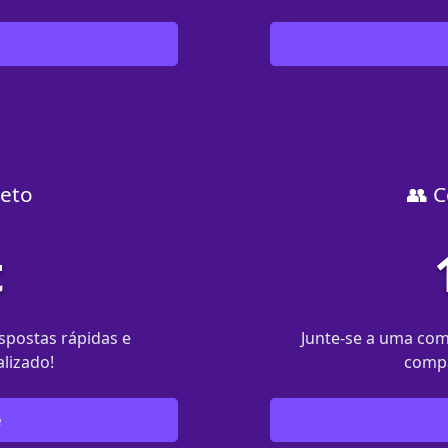
reto
👥 
t
espostas rápidas e
Junte-se a uma com
lizado!
compa
e