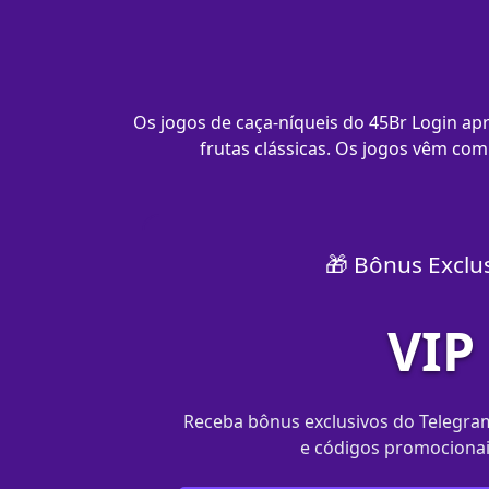
Os jogos de caça-níqueis do 45Br Login apr
frutas clássicas. Os jogos vêm com
🎁 Bônus Exclu
VIP
Receba bônus exclusivos do Telegra
e códigos promocionai