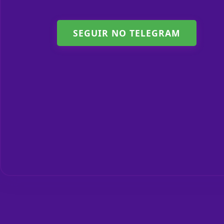
SEGUIR NO TELEGRAM