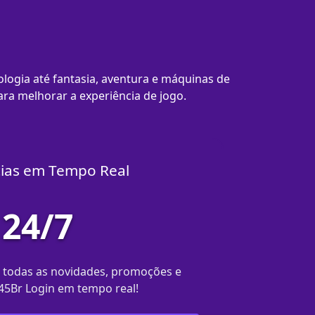
m
ologia até fantasia, aventura e máquinas de
ara melhorar a experiência de jogo.
cias em Tempo Real
24/7
e todas as novidades, promoções e
45Br Login em tempo real!