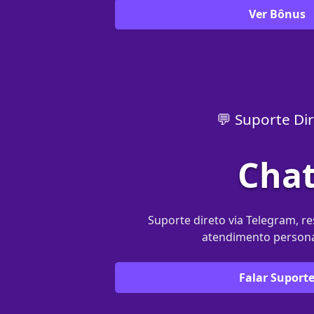
Ver Bônus
💬 Suporte Di
Cha
Suporte direto via Telegram, r
atendimento persona
Falar Suport