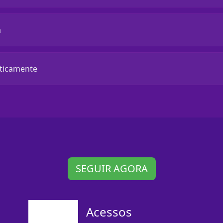
a
aticamente
SEGUIR AGORA
Acessos