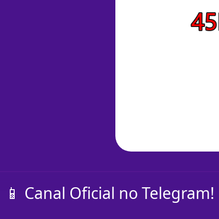
📱 Canal Oficial no Telegram!