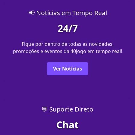
📢 Notícias em Tempo Real
24/7
Fique por dentro de todas as novidades,
promoções e eventos da 40Jogo em tempo real!
Ver Notícias
💬 Suporte Direto
Chat