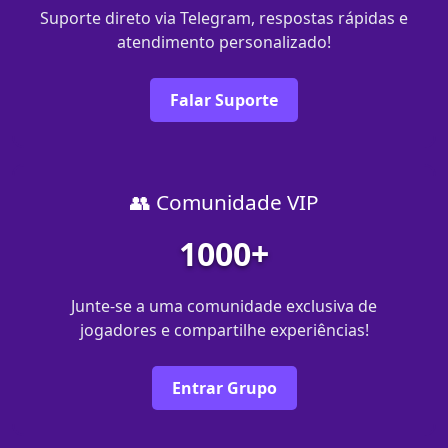
Suporte direto via Telegram, respostas rápidas e
atendimento personalizado!
Falar Suporte
👥 Comunidade VIP
1000+
Junte-se a uma comunidade exclusiva de
jogadores e compartilhe experiências!
Entrar Grupo