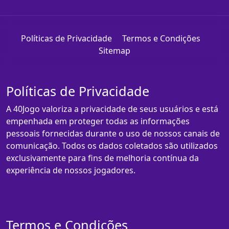
Políticas de Privacidade
Termos e Condições
Sitemap
Políticas de Privacidade
A 40Jogo valoriza a privacidade de seus usuários e está
empenhada em proteger todas as informações
pessoais fornecidas durante o uso de nossos canais de
comunicação. Todos os dados coletados são utilizados
exclusivamente para fins de melhoria contínua da
experiência de nossos jogadores.
Termos e Condições