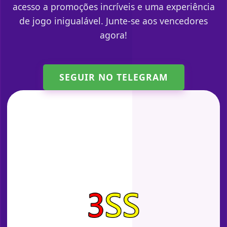
acesso a promoções incríveis e uma experiência
de jogo inigualável. Junte-se aos vencedores
agora!
SEGUIR NO TELEGRAM