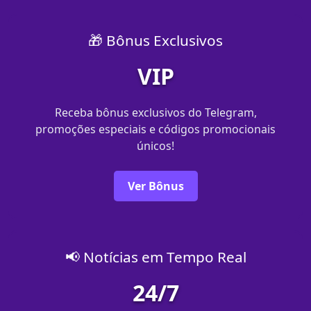
🎁 Bônus Exclusivos
VIP
Receba bônus exclusivos do Telegram,
promoções especiais e códigos promocionais
únicos!
Ver Bônus
📢 Notícias em Tempo Real
24/7