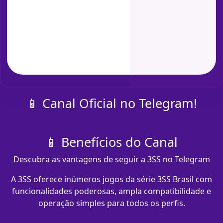
📱 Canal Oficial no Telegram!
📱 Benefícios do Canal
Descubra as vantagens de seguir a 3SS no Telegram
A 3SS oferece inúmeros jogos da série 3SS Brasil com
funcionalidades poderosas, ampla compatibilidade e
operação simples para todos os perfis.