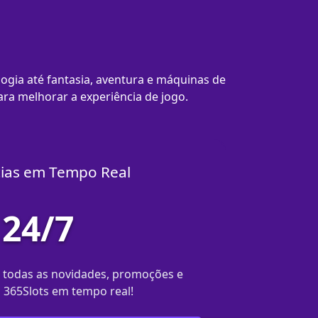
logia até fantasia, aventura e máquinas de
ara melhorar a experiência de jogo.
cias em Tempo Real
24/7
e todas as novidades, promoções e
 365Slots em tempo real!