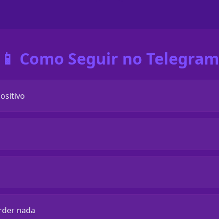
📱 Como Seguir no Telegram
ositivo
erder nada