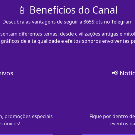
📱 Benefícios do Canal
Descubra as vantagens de seguir a 365Slots no Telegram
sentam diferentes temas, desde civilizações antigas e mito
 gráficos de alta qualidade e efeitos sonoros envolventes p
sivos
📢 Notí
m, promoções especiais
Fique por dentro d
s únicos!
eventos da