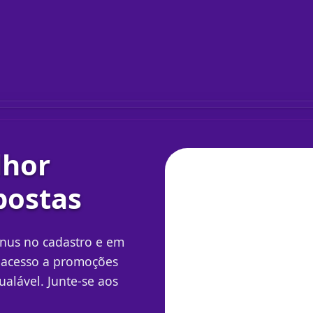
lhor
postas
ônus no cadastro e em
m acesso a promoções
ualável. Junte-se aos