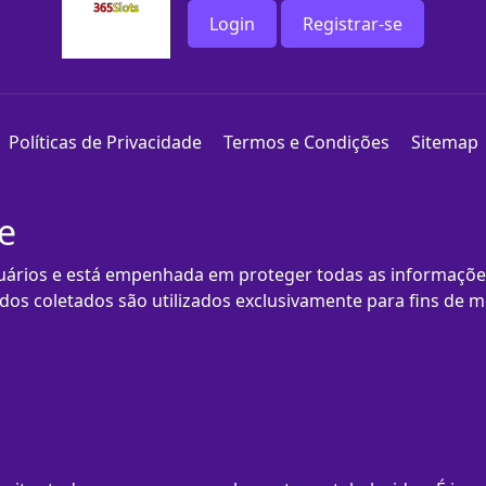
Login
Registrar-se
Políticas de Privacidade
Termos e Condições
Sitemap
de
usuários e está empenhada em proteger todas as informaçõe
os coletados são utilizados exclusivamente para fins de m