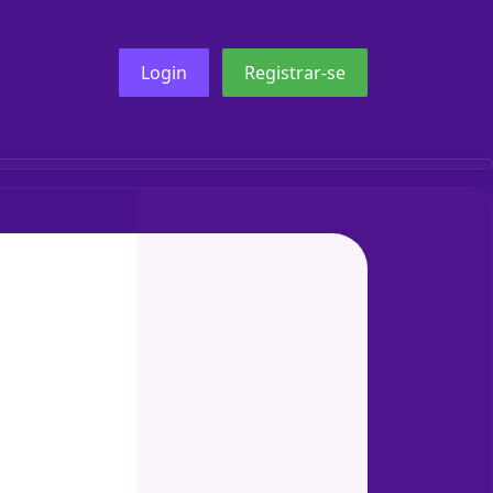
Login
Registrar-se