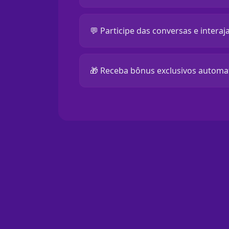
💬 Participe das conversas e interaj
🎁 Receba bônus exclusivos autom