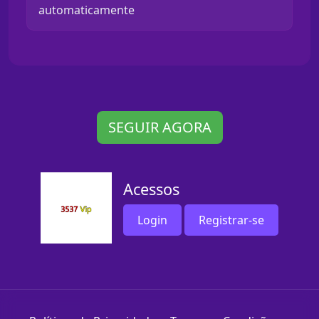
automaticamente
SEGUIR AGORA
Acessos
Login
Registrar-se