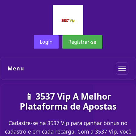
Login
Registrar-se
Menu
📱 3537 Vip A Melhor
Plataforma de Apostas
Cadastre-se na 3537 Vip para ganhar bônus no
cadastro e em cada recarga. Com a 3537 Vip, você