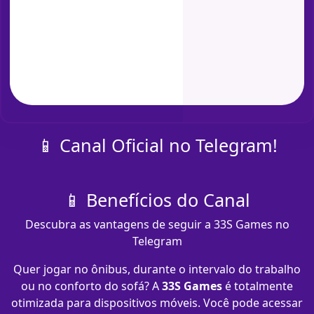
📱 Canal Oficial no Telegram!
📱 Benefícios do Canal
Descubra as vantagens de seguir a 33S Games no
Telegram
Quer jogar no ônibus, durante o intervalo do trabalho
ou no conforto do sofá? A
33S Games
é totalmente
otimizada para dispositivos móveis. Você pode acessar