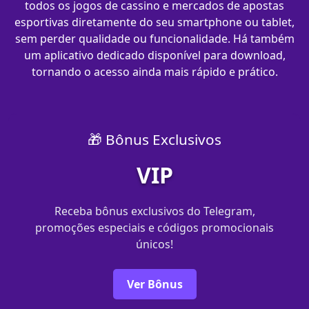
todos os jogos de cassino e mercados de apostas
esportivas diretamente do seu smartphone ou tablet,
sem perder qualidade ou funcionalidade. Há também
um aplicativo dedicado disponível para download,
tornando o acesso ainda mais rápido e prático.
🎁 Bônus Exclusivos
VIP
Receba bônus exclusivos do Telegram,
promoções especiais e códigos promocionais
únicos!
Ver Bônus