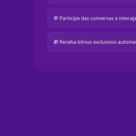
💬 Participe das conversas e interaj
🎁 Receba bônus exclusivos autom