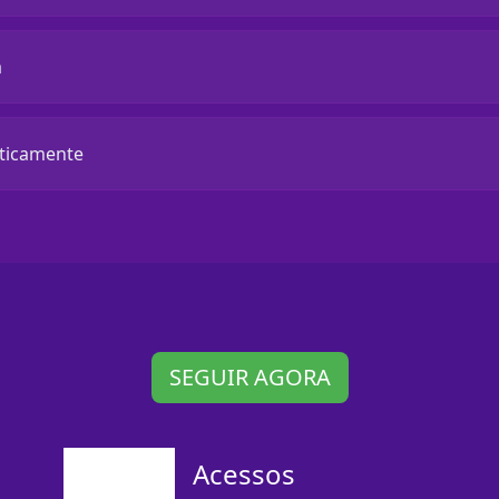
a
aticamente
SEGUIR AGORA
Acessos