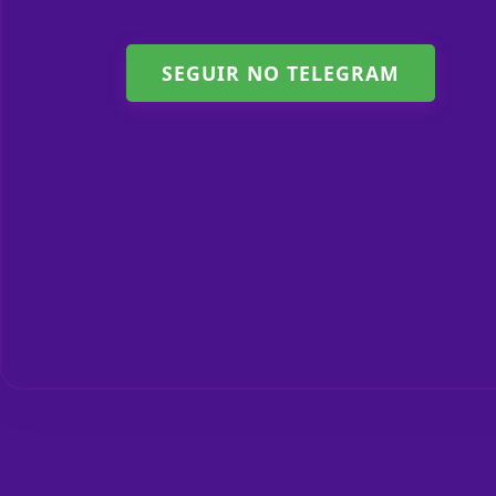
SEGUIR NO TELEGRAM