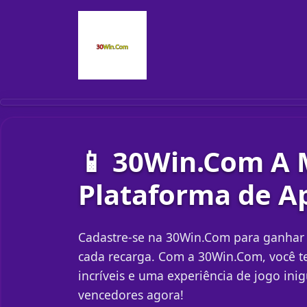
📱 30Win.Com A 
Plataforma de A
Cadastre-se na 30Win.Com para ganhar
cada recarga. Com a 30Win.Com, você 
incríveis e uma experiência de jogo inig
vencedores agora!