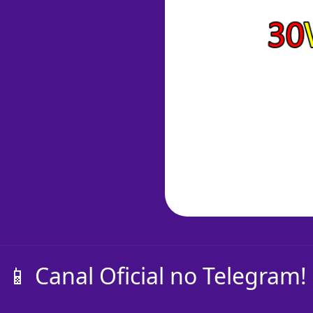
📱 Canal Oficial no Telegram!