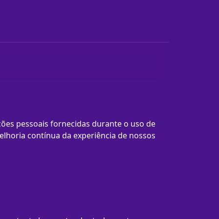
ões pessoais fornecidas durante o uso de
elhoria contínua da experiência de nossos