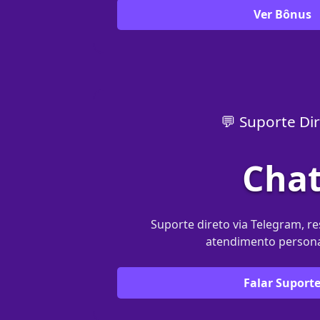
Ver Bônus
💬 Suporte Di
Cha
Suporte direto via Telegram, r
atendimento persona
Falar Suport