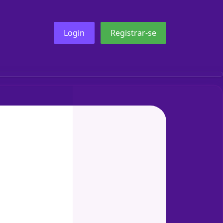
Login
Registrar-se