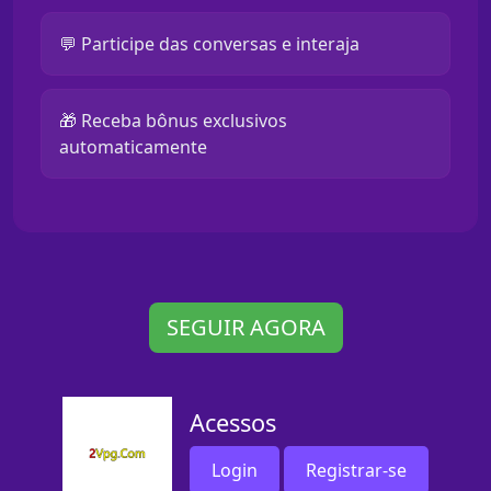
💬 Participe das conversas e interaja
🎁 Receba bônus exclusivos
automaticamente
SEGUIR AGORA
Acessos
Login
Registrar-se