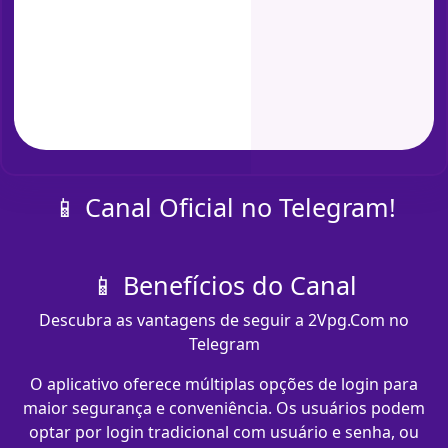
📱 Canal Oficial no Telegram!
📱 Benefícios do Canal
Descubra as vantagens de seguir a 2Vpg.Com no
Telegram
O aplicativo oferece múltiplas opções de login para
maior segurança e conveniência. Os usuários podem
optar por login tradicional com usuário e senha, ou