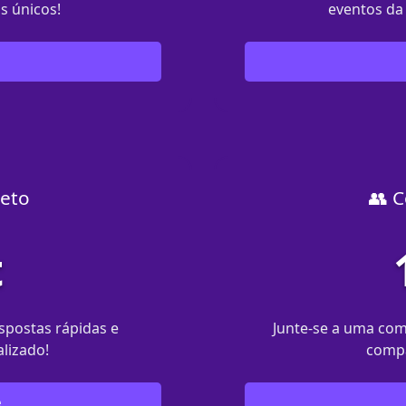
s únicos!
eventos da
reto
👥 
t
espostas rápidas e
Junte-se a uma com
lizado!
compa
e