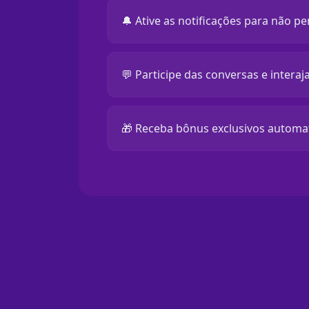
🔔 Ative as notificações para não p
💬 Participe das conversas e interaj
🎁 Receba bônus exclusivos autom