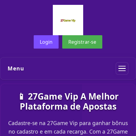
Login
Registrar-se
Menu
📱 27Game Vip A Melhor
Plataforma de Apostas
Cadastre-se na 27Game Vip para ganhar bônus
no cadastro e em cada recarga. Com a 27Game