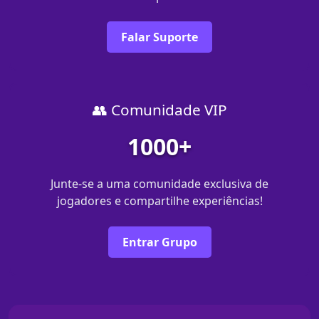
Falar Suporte
👥 Comunidade VIP
1000+
Junte-se a uma comunidade exclusiva de
jogadores e compartilhe experiências!
Entrar Grupo