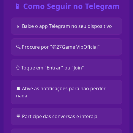
📱 Como Seguir no Telegram
📱 Baixe o app Telegram no seu dispositivo
🔍 Procure por "@27Game VipOficial"
👆 Toque em "Entrar" ou "Join"
🔔 Ative as notificações para não perder
nada
💬 Participe das conversas e interaja