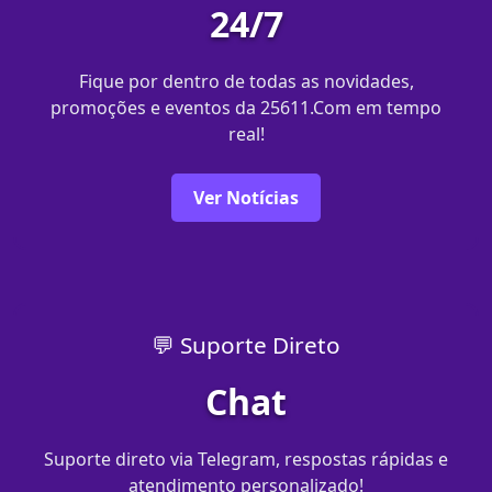
24/7
Fique por dentro de todas as novidades,
promoções e eventos da 25611.Com em tempo
real!
Ver Notícias
💬 Suporte Direto
Chat
Suporte direto via Telegram, respostas rápidas e
atendimento personalizado!