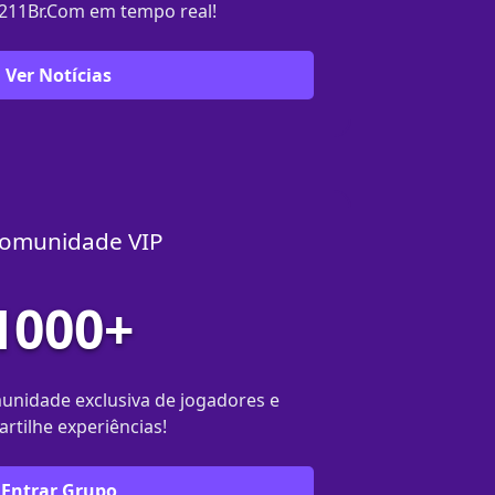
 211Br.Com em tempo real!
Ver Notícias
Comunidade VIP
1000+
unidade exclusiva de jogadores e
rtilhe experiências!
Entrar Grupo