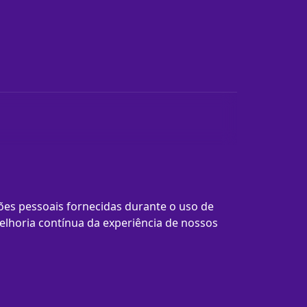
ões pessoais fornecidas durante o uso de
elhoria contínua da experiência de nossos