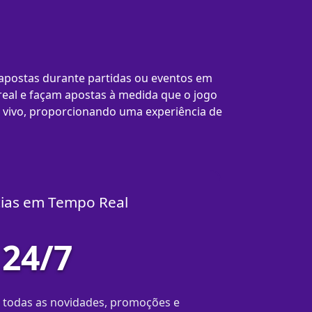
 apostas durante partidas ou eventos em
eal e façam apostas à medida que o jogo
 vivo, proporcionando uma experiência de
cias em Tempo Real
24/7
e todas as novidades, promoções e