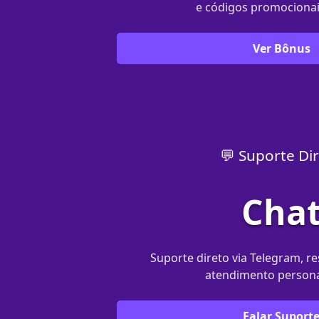
e códigos promocionai
Ver Bônus
💬 Suporte Di
Cha
Suporte direto via Telegram, r
atendimento persona
Falar Suport