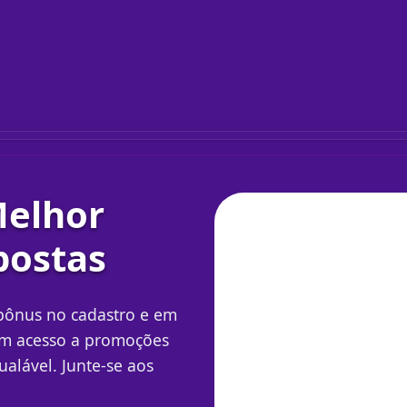
Melhor
postas
bônus no cadastro e em
em acesso a promoções
ualável. Junte-se aos