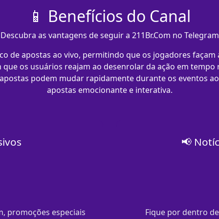
📱 Benefícios do Canal
Descubra as vantagens de seguir a 211Br.Com no Telegram
o de apostas ao vivo, permitindo que os jogadores façam
 que os usuários reajam ao desenrolar da ação em tempo r
e apostas podem mudar rapidamente durante os eventos ao
apostas emocionante e interativa.
sivos
📢 Notí
m, promoções especiais
Fique por dentro d