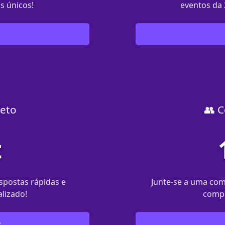
s únicos!
eventos da
reto
👥 
t
espostas rápidas e
Junte-se a uma com
lizado!
compa
e