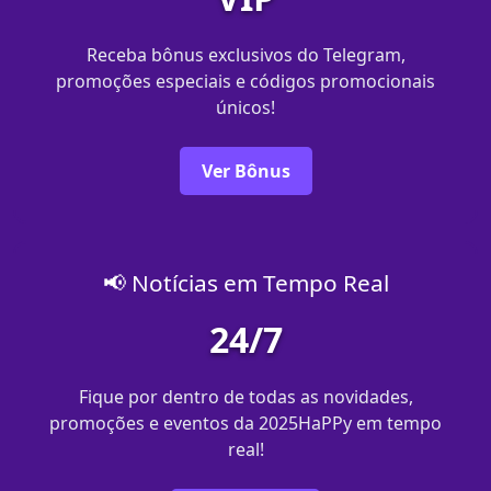
Receba bônus exclusivos do Telegram,
promoções especiais e códigos promocionais
únicos!
Ver Bônus
📢 Notícias em Tempo Real
24/7
Fique por dentro de todas as novidades,
promoções e eventos da 2025HaPPy em tempo
real!