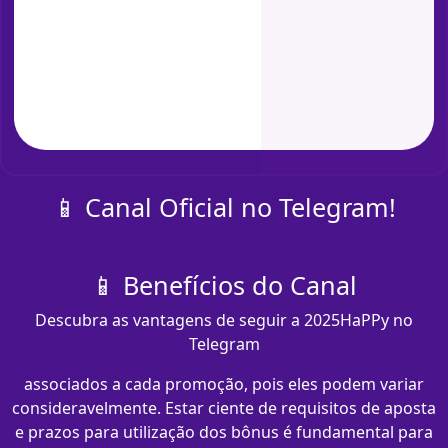
📱 Canal Oficial no Telegram!
📱 Benefícios do Canal
Descubra as vantagens de seguir a 2025HaPPy no
Telegram
associados a cada promoção, pois eles podem variar
consideravelmente. Estar ciente de requisitos de aposta
e prazos para utilização dos bônus é fundamental para