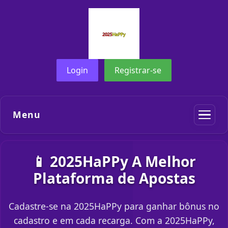
Login
Registrar-se
Menu
📱 2025HaPPy A Melhor
Plataforma de Apostas
Cadastre-se na 2025HaPPy para ganhar bônus no
cadastro e em cada recarga. Com a 2025HaPPy,