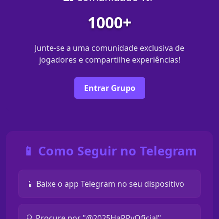
1000+
Junte-se a uma comunidade exclusiva de
jogadores e compartilhe experiências!
Entrar Grupo
📱 Como Seguir no Telegram
📱 Baixe o app Telegram no seu dispositivo
🔍 Procure por "@2025HaPPyOficial"