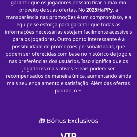
garantir que os jogadores possam tirar o máximo
proveito de suas ofertas. No
2025HaPPy
, a
transparência nas promoções é um compromisso, e a
equipe se esforça para garantir que todas as
informações necessárias estejam facilmente acessíveis
para os jogadores. Outro ponto interessante é a
possibilidade de promoções personalizadas, que
podem ser oferecidas com base no histórico de jogo e
nas preferências dos usuários. Isso significa que os
jogadores mais ativos e leais podem ser
recompensados de maneira única, aumentando ainda
mais seu engajamento e satisfação. Além das ofertas
padrão, o E.
🎁 Bônus Exclusivos
VIP