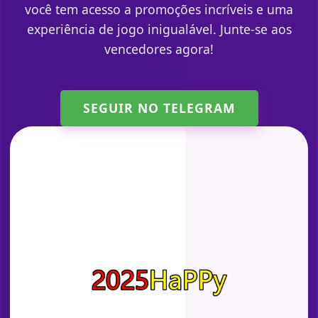
você tem acesso a promoções incríveis e uma
experiência de jogo inigualável. Junte-se aos
vencedores agora!
SEGUIR NO TELEGRAM