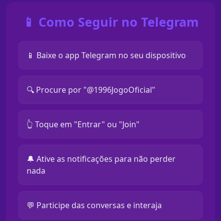
📱 Como Seguir no Telegram
📱 Baixe o app Telegram no seu dispositivo
🔍 Procure por "@1996JogoOficial"
👆 Toque em "Entrar" ou "Join"
🔔 Ative as notificações para não perder
nada
💬 Participe das conversas e interaja