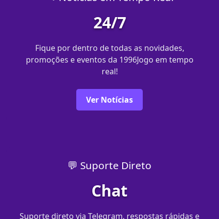
24/7
Fique por dentro de todas as novidades,
promoções e eventos da 1996Jogo em tempo
real!
Ver Notícias
💬 Suporte Direto
Chat
Suporte direto via Telegram, respostas rápidas e