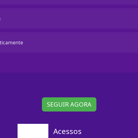
a
aticamente
SEGUIR AGORA
Acessos