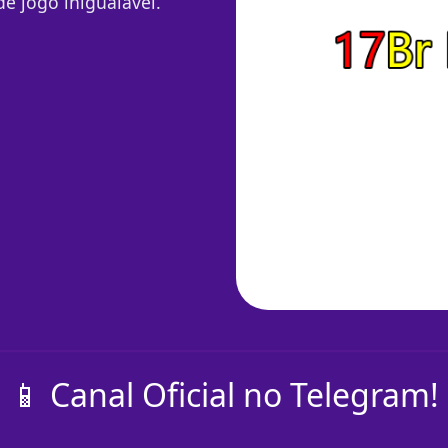
e jogo inigualável.
📱 Canal Oficial no Telegram!