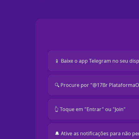
📱 Baixe o app Telegram no seu disp
🔍 Procure por "@17Br PlataformaOf
👆 Toque em "Entrar" ou "Join"
🔔 Ative as notificações para não p