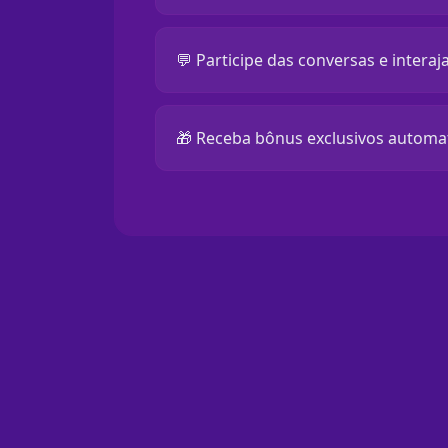
💬 Participe das conversas e interaj
🎁 Receba bônus exclusivos autom