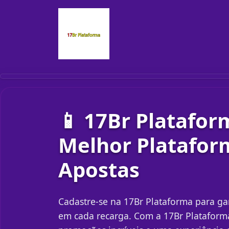
📱 17Br Platafor
Melhor Platafor
Apostas
Cadastre-se na 17Br Plataforma para g
em cada recarga. Com a 17Br Plataforma