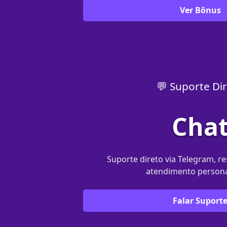
Ver Bônus
💬 Suporte Di
Cha
Suporte direto via Telegram, r
atendimento persona
Falar Suport