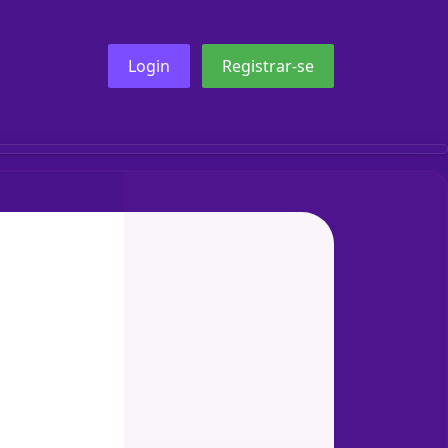
Login
Registrar-se