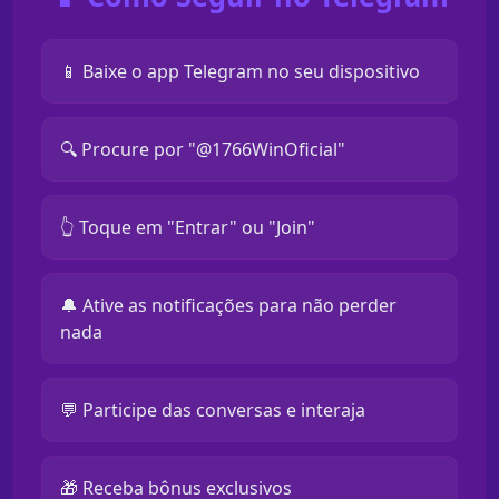
📱 Baixe o app Telegram no seu dispositivo
🔍 Procure por "@1766WinOficial"
👆 Toque em "Entrar" ou "Join"
🔔 Ative as notificações para não perder
nada
💬 Participe das conversas e interaja
🎁 Receba bônus exclusivos