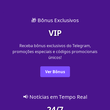
🎁 Bônus Exclusivos
VIP
Receba bônus exclusivos do Telegram,
promoções especiais e códigos promocionais
únicos!
Ver Bônus
📢 Notícias em Tempo Real
24/7