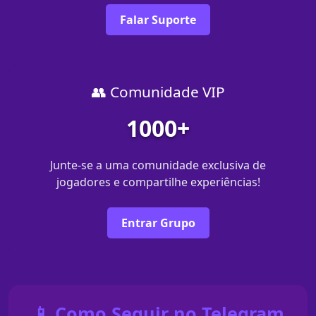
Falar Suporte
👥 Comunidade VIP
1000+
Junte-se a uma comunidade exclusiva de
jogadores e compartilhe experiências!
Entrar Grupo
📱 Como Seguir no Telegram