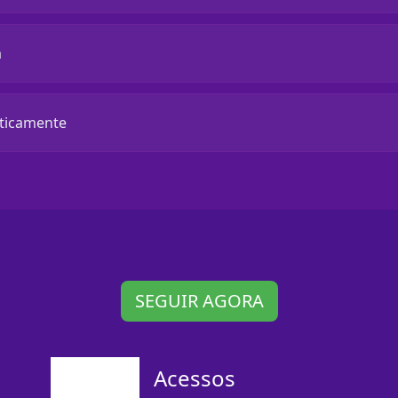
a
aticamente
SEGUIR AGORA
Acessos