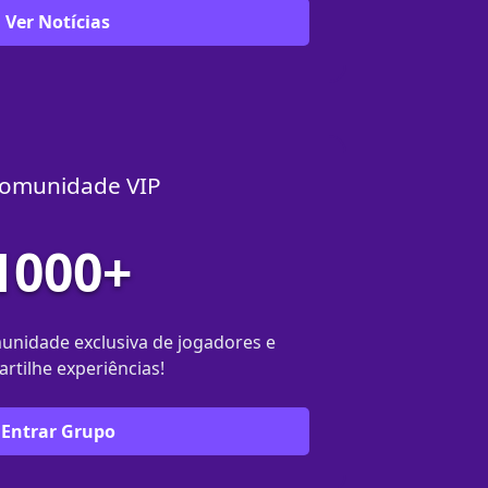
Ver Notícias
Comunidade VIP
1000+
unidade exclusiva de jogadores e
rtilhe experiências!
Entrar Grupo