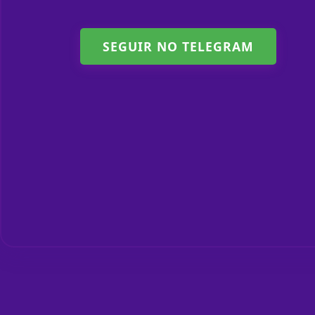
SEGUIR NO TELEGRAM