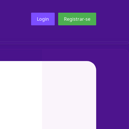
Login
Registrar-se