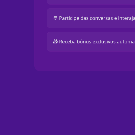
💬 Participe das conversas e interaj
🎁 Receba bônus exclusivos autom