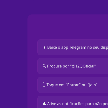
📱 Baixe o app Telegram no seu disp
🔍 Procure por "@12QOficial"
👆 Toque em "Entrar" ou "Join"
🔔 Ative as notificações para não p