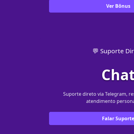
Ver Bônus
💬 Suporte Di
Cha
Suporte direto via Telegram, r
atendimento persona
Falar Suport