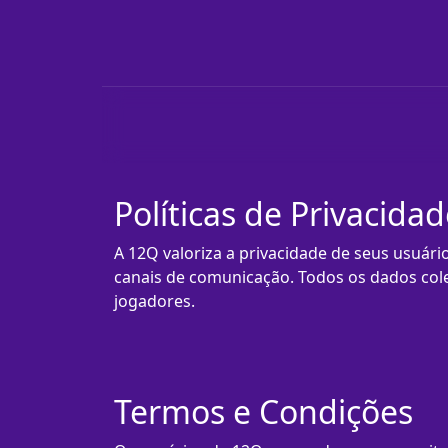
Políticas de Privacida
A 12Q valoriza a privacidade de seus usuár
canais de comunicação. Todos os dados cole
jogadores.
Termos e Condições