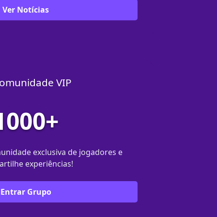
Ver Notícias
Comunidade VIP
1000+
unidade exclusiva de jogadores e
rtilhe experiências!
Entrar Grupo