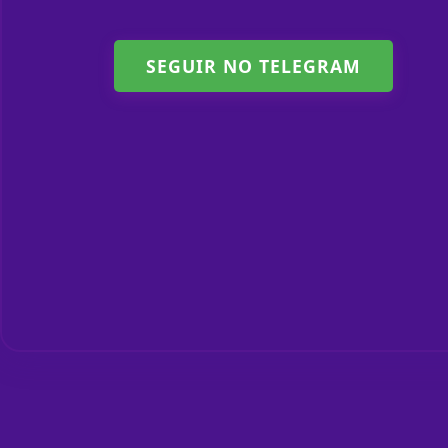
SEGUIR NO TELEGRAM