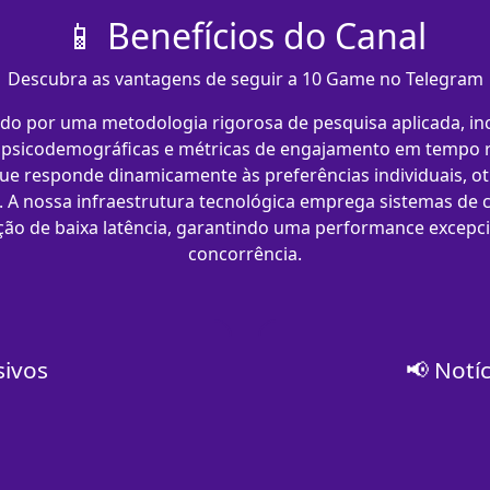
📱 Benefícios do Canal
Descubra as vantagens de seguir a 10 Game no Telegram
do por uma metodologia rigorosa de pesquisa aplicada, 
s psicodemográficas e métricas de engajamento em tempo re
e responde dinamicamente às preferências individuais, 
o. A nossa infraestrutura tecnológica emprega sistemas de 
ação de baixa latência, garantindo uma performance excepc
concorrência.
sivos
📢 Notí