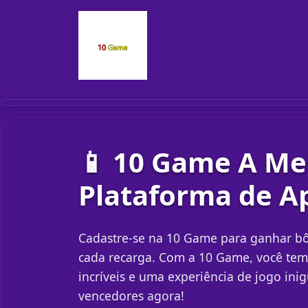
📱 10 Game A Me
Plataforma de A
Cadastre-se na 10 Game para ganhar b
cada recarga. Com a 10 Game, você te
incríveis e uma experiência de jogo inig
vencedores agora!