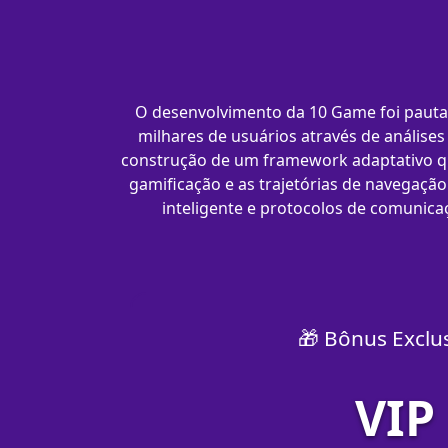
O desenvolvimento da 10 Game foi pauta
milhares de usuários através de análise
construção de um framework adaptativo qu
gamificação e as trajetórias de navegaçã
inteligente e protocolos de comunic
🎁 Bônus Exclu
VIP