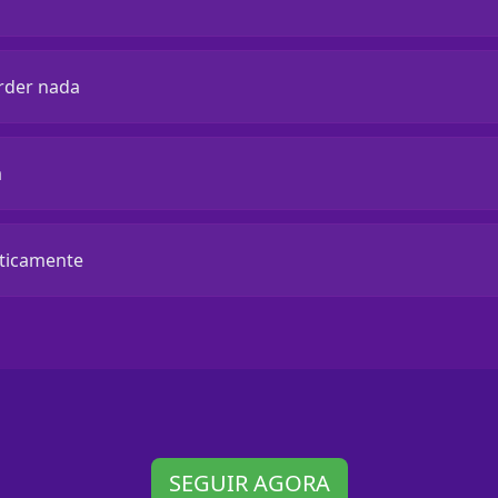
erder nada
a
aticamente
SEGUIR AGORA