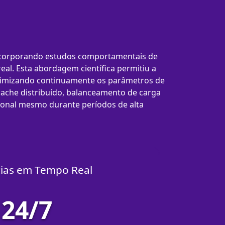
incorporando estudos comportamentais de
al. Esta abordagem científica permitiu a
otimizando continuamente os parâmetros de
cache distribuído, balanceamento de carga
ional mesmo durante períodos de alta
cias em Tempo Real
24/7