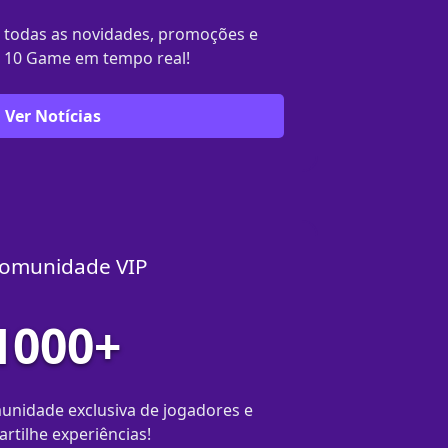
e todas as novidades, promoções e
 10 Game em tempo real!
Ver Notícias
Comunidade VIP
1000+
unidade exclusiva de jogadores e
rtilhe experiências!