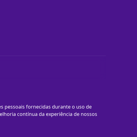
s pessoais fornecidas durante o uso de
elhoria contínua da experiência de nossos