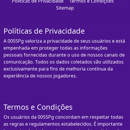
Políticas de Privacidade
Termos e Condições
Sitemap
Políticas de Privacidade
A 0055Pg valoriza a privacidade de seus usuários e está
empenhada em proteger todas as informações
pessoais fornecidas durante o uso de nossos canais de
comunicação. Todos os dados coletados são utilizados
exclusivamente para fins de melhoria contínua da
experiência de nossos jogadores.
Termos e Condições
Os usuários da 0055Pg concordam em respeitar todas
as regras e regulamentos estabelecidos. É importante