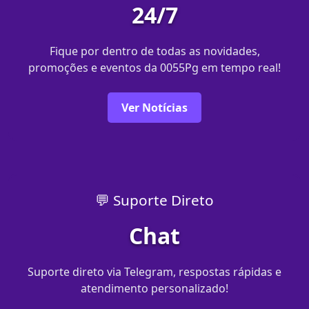
24/7
Fique por dentro de todas as novidades,
promoções e eventos da 0055Pg em tempo real!
Ver Notícias
💬 Suporte Direto
Chat
Suporte direto via Telegram, respostas rápidas e
atendimento personalizado!