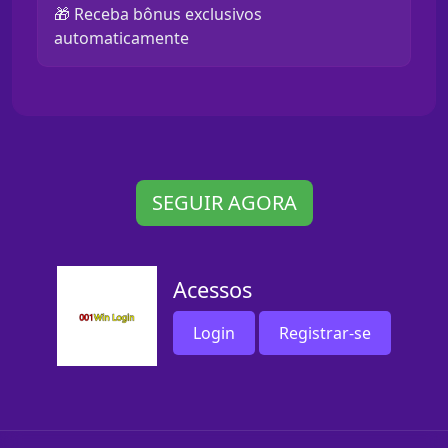
🎁 Receba bônus exclusivos
automaticamente
SEGUIR AGORA
Acessos
Login
Registrar-se