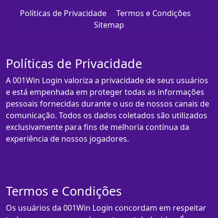
Políticas de Privacidade
Termos e Condições
Sitemap
Políticas de Privacidade
A 001Win Login valoriza a privacidade de seus usuários
e está empenhada em proteger todas as informações
pessoais fornecidas durante o uso de nossos canais de
comunicação. Todos os dados coletados são utilizados
exclusivamente para fins de melhoria contínua da
experiência de nossos jogadores.
Termos e Condições
Os usuários da 001Win Login concordam em respeitar