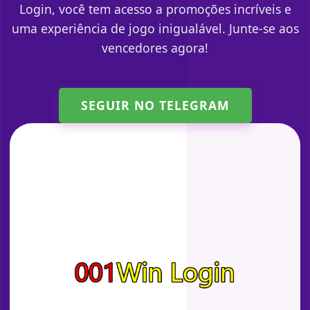
Login, você tem acesso a promoções incríveis e
uma experiência de jogo inigualável. Junte-se aos
vencedores agora!
SEGUIR NO TELEGRAM