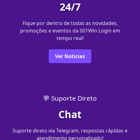
24/7
Fique por dentro de todas as novidades,
promoções e eventos da 001Win Login em
tempo real!
Ver Notícias
💬 Suporte Direto
Chat
Suporte direto via Telegram, respostas rápidas e
atendimento personalizado!