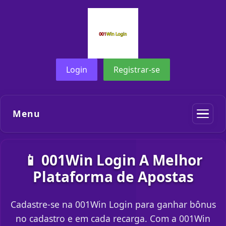
Login
Registrar-se
Menu
📱 001Win Login A Melhor
Plataforma de Apostas
Cadastre-se na 001Win Login para ganhar bônus
no cadastro e em cada recarga. Com a 001Win