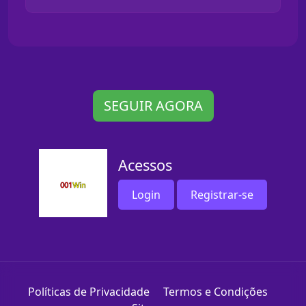
SEGUIR AGORA
Acessos
Login
Registrar-se
Políticas de Privacidade
Termos e Condições