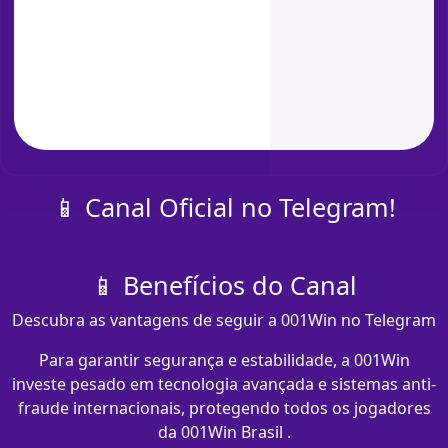
📱 Canal Oficial no Telegram!
📱 Benefícios do Canal
Descubra as vantagens de seguir a 001Win no Telegram
Para garantir segurança e estabilidade, a 001Win
investe pesado em tecnologia avançada e sistemas anti-
fraude internacionais, protegendo todos os jogadores
da 001Win Brasil .