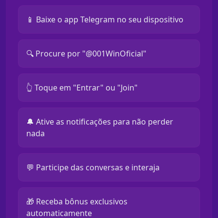
📱 Baixe o app Telegram no seu dispositivo
🔍 Procure por "@001WinOficial"
👆 Toque em "Entrar" ou "Join"
🔔 Ative as notificações para não perder
nada
💬 Participe das conversas e interaja
🎁 Receba bônus exclusivos
automaticamente